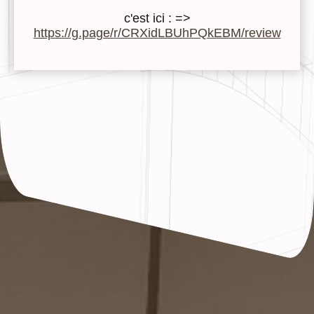
c'est ici : =>
https://g.page/r/CRXidLBUhPQkEBM/review