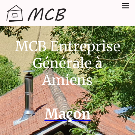
MCB Entreprise
Générale à
Amiens
Maçon